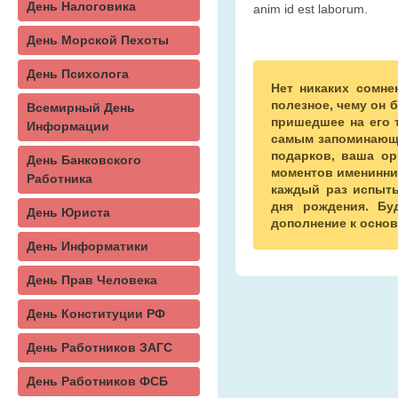
День Налоговика
anim id est laborum.
День Морской Пехоты
День Психолога
Нет никаких сомне
полезное, чему он 
Всемирный День
пришедшее на его 
Информации
самым запоминающи
подарков, ваша ор
День Банковского
моментов именинник
Работника
каждый раз испыты
дня рождения. Бу
День Юриста
дополнение к основ
День Информатики
День Прав Человека
День Конституции РФ
День Работников ЗАГС
День Работников ФСБ