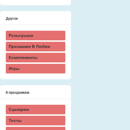
Другое
Розыгрыши
Признания В Любви
Комплименты
Игры
К праздникам
Сценарии
Тосты