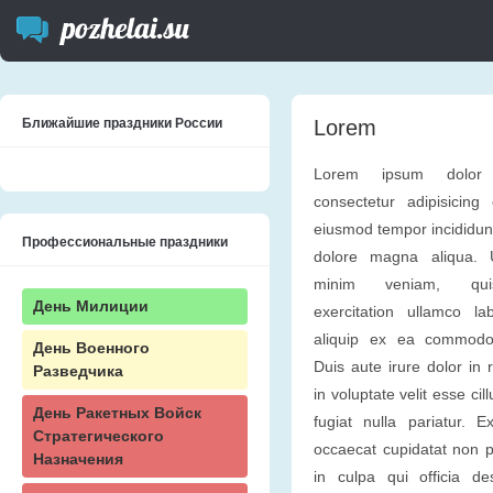
Ближайшие праздники России
Lorem
Lorem ipsum dolor 
consectetur adipisicing 
eiusmod tempor incididunt
Профессиональные праздники
dolore magna aliqua.
minim veniam, qui
День Милиции
exercitation ullamco lab
aliquip ex ea commodo
День Военного
Duis aute irure dolor in 
Разведчика
in voluptate velit esse ci
День Ракетных Войск
fugiat nulla pariatur. E
Стратегического
occaecat cupidatat non p
Назначения
in culpa qui officia des