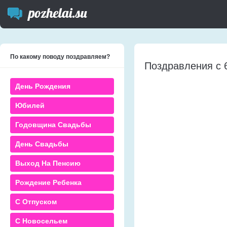
По какому поводу поздравляем?
Поздравления с 
День Рождения
Юбилей
Годовщина Свадьбы
День Свадьбы
Выход На Пенсию
Рождение Ребенка
С Отпуском
С Новосельем