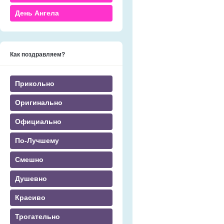
День Ангела
Как поздравляем?
Прикольно
Оригинально
Официально
По-Лучшему
Смешно
Душевно
Красиво
Трогательно