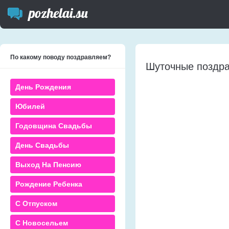
По какому поводу поздравляем?
Шуточные поздра
День Рождения
Юбилей
Годовщина Свадьбы
День Свадьбы
Выход На Пенсию
Рождение Ребенка
С Отпуском
С Новосельем