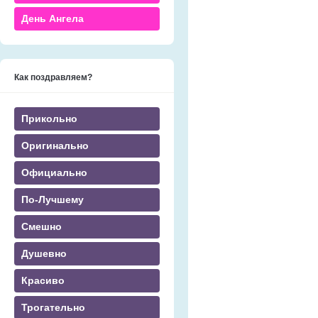
День Ангела
Как поздравляем?
Прикольно
Оригинально
Официально
По-Лучшему
Смешно
Душевно
Красиво
Трогательно