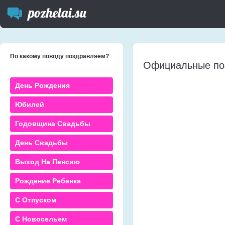
По какому поводу поздравляем?
Официальные по
День Рождения
Юбилей
Годовщина Свадьбы
День Свадьбы
Выход На Пенсию
Рождение Ребенка
С Отпуском
С Новосельем