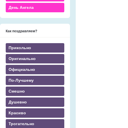
День Ангела
Как поздравляем?
Прикольно
Оригинально
Официально
По-Лучшему
Смешно
Душевно
Красиво
Трогательно