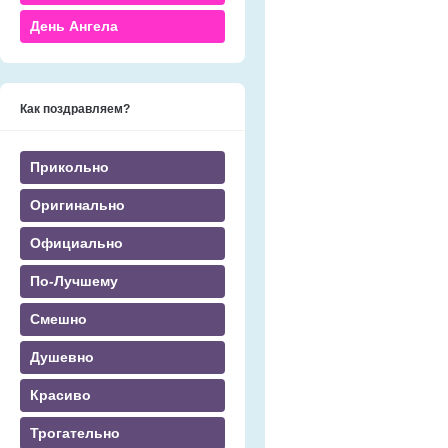
День Ангела
Как поздравляем?
Прикольно
Оригинально
Официально
По-Лучшему
Смешно
Душевно
Красиво
Трогательно