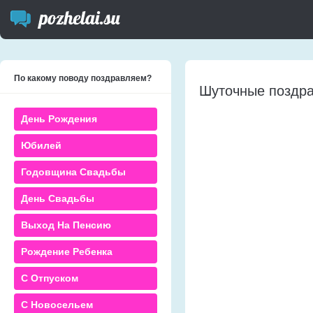
По какому поводу поздравляем?
Шуточные поздр
День Рождения
Юбилей
Годовщина Свадьбы
День Свадьбы
Выход На Пенсию
Рождение Ребенка
С Отпуском
С Новосельем