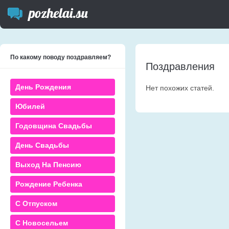
По какому поводу поздравляем?
Поздравления
День Рождения
Нет похожих статей.
Юбилей
Годовщина Свадьбы
День Свадьбы
Выход На Пенсию
Рождение Ребенка
С Отпуском
С Новосельем